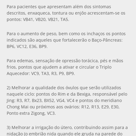
Para pacientes que apresentam além dos sintomas
descritos, enxaqueca, tontura ou enjôo acrescentam-se os
pontos: VB41, VB20, VB21, TA5.
Para o aumento de peso, bem como os inchaços os pontos
indicados são aqueles que fortalecerão o Baço-Pâncreas:
BP6, VC12, E36, BP9.
Para edemas, sensação de opressão torácica, pés e mãos
frios, pontos que ajudem a ativar e circular o Triplo
Aquecedor: VC9, TA3, R3, P9, BP9.
2) Melhorar a qualidade dos óvulos que serão utilizados
naquele ciclo: pontos do Rim e da Bexiga, responsável pelo
Jing: R3, R7, Bx23, BX52, VG4, VC4 e pontos do meridiano
Chong Mai ou próximos aos ovários: R12, R13, E29, E30,
Ponto extra Zigong, VC3.
3) Melhorar a irrigação do útero, contribuindo assim para a
nidação (o embrião nida quando ele gruda na parede do