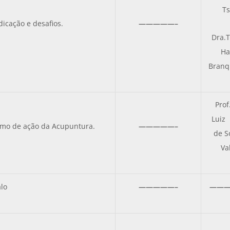
Ts
dicação e desafios.
—————–
Dra.
Ha
Branq
Prof
Luiz 
smo de ação da Acupuntura.
—————–
de S
Va
alo
—————–
———