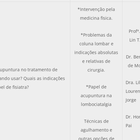
*Intervenção pela
medicina fisica.
Profª
*Problemas da
Lin T
coluna lombar e
indicações absolutas
Dr. Be
e relativas de
de M
cupuntura no tratamento de
cirurgia.
ando usar? Quais as indicações
Dra. Li
*Papel de
el de fisiatra?
Loure
acupuntura na
Jorge
lombociatalgia
Dr. Ho
Técnicas de
Pai
agulhamento e
outras opções de