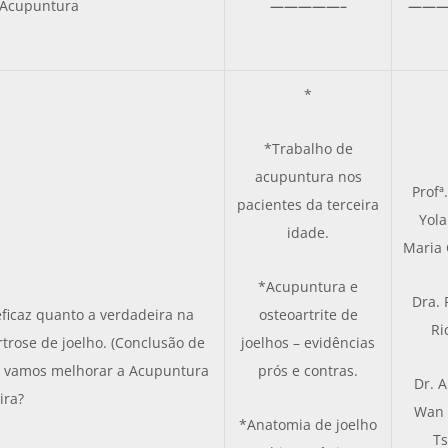
 Acupuntura
—————–
———
*
*Trabalho de
acupuntura nos
Profª
pacientes da terceira
Yol
idade.
Maria 
*Acupuntura e
Dra. 
eficaz quanto a verdadeira na
osteoartrite de
Ri
trose de joelho. (Conclusão de
joelhos – evidências
o vamos melhorar a Acupuntura
prós e contras.
Dr. 
ira?
Wan
*Anatomia de joelho
Ts