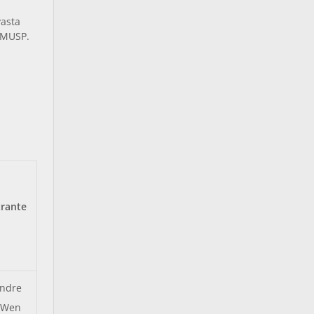
vasta
 FMUSP.
trante
Andre
 Wen