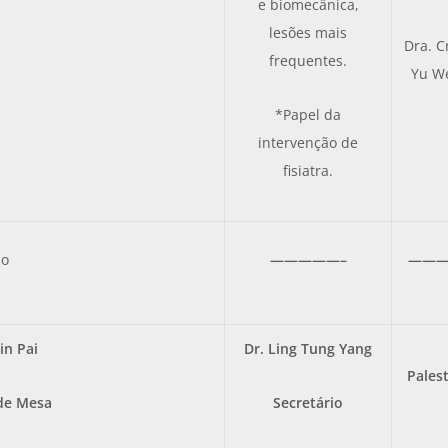
e biomecânica,
lesões mais
Dra. C
frequentes.
Yu We
*Papel da
intervenção de
fisiatra.
ço
—————–
———
in Pai
Dr.
Ling Tung Yang
Pales
de Mesa
Secretário