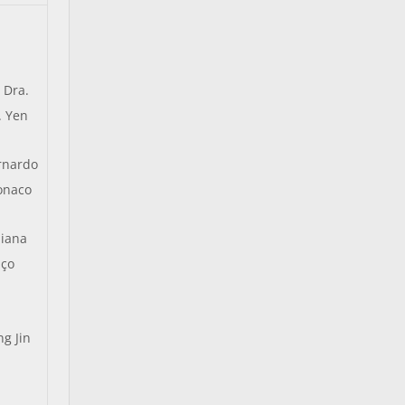
. Dra.
. Yen
rnardo
onaco
liana
nço
ng Jin