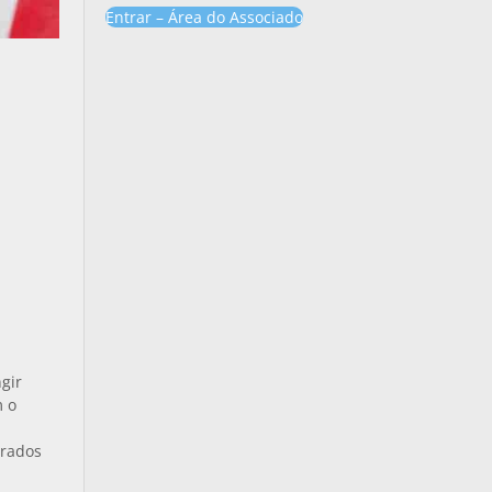
Entrar – Área do Associado
ngir
m o
trados