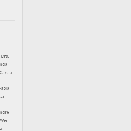
——–
. Dra.
anda
Garcia
Paola
cci
Andre
 Wen
ai