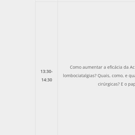
Como aumentar a eficácia da A
13:30-
lombociatalgias? Quais, como, e qu
14:30
cirúrgicas? E o pap