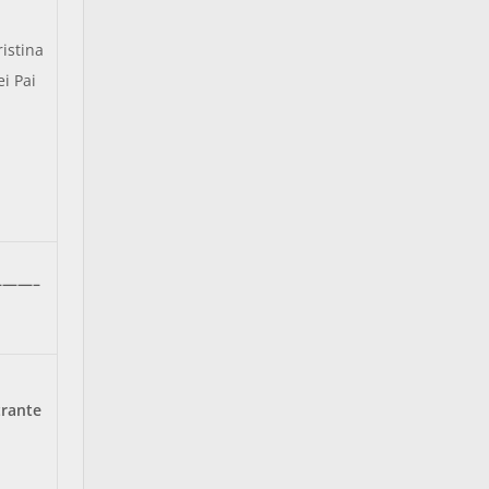
ristina
i Pai
——–
trante