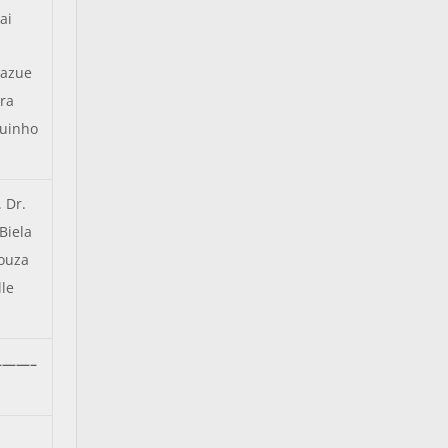
ai
Tazue
ra
uinho
. Dr.
Biela
ouza
lle
——–