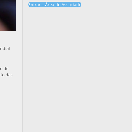
Entrar – Área do Associado
ndial
o de
nto das