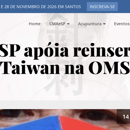
 E 28 DE NOVEMBRO DE 2026 EM SANTOS
INSCREVA-SE
Home
CMAeSP
Acupuntura
Eventos
P apóia reinser
Taiwan na OM
14