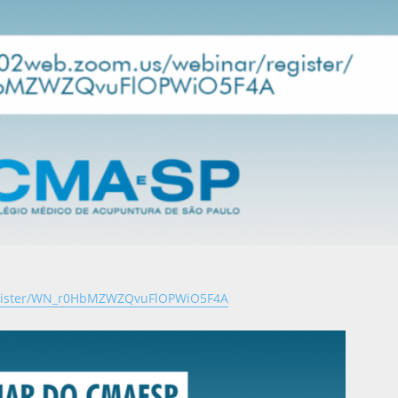
register/WN_r0HbMZWZQvuFlOPWiO5F4A