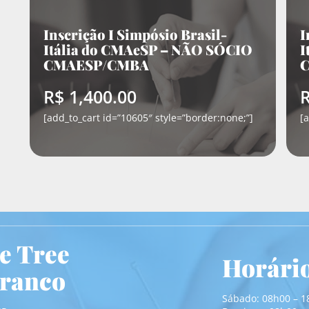
Inscrição I Simpósio Brasil-
I
Itália do CMAeSP – NÃO SÓCIO
I
CMAESP/CMBA
R$ 1,400.00
R
[add_to_cart id=”10605″ style=”border:none;”]
[
ue Tree
Horári
Franco
Sábado: 08h00 – 1