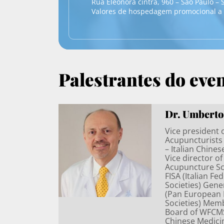
Rua Eleonora cintra, 960 – São Paulo – 
Valores de hospedagem promocional a 
Palestrantes do eve
Dr. Umberto
Vice president 
Acupuncturists
– Italian Chine
Vice director of
Acupuncture S
FISA (Italian F
Societies) Gene
(Pan European 
Societies) Memb
Board of WFCMS
Chinese Medicin