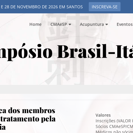
 E 28 DE NOVEMBRO DE 2026 EM SANTOS
INSCREVA-SE
Home
CMAeSP
Acupuntura
Eventos
pósio Brasil-It
ica dos membros
Valores
 tratamento pela
Inscrições (VALO
ia
Sócios CMAeSP/CM
Médicos não sócios