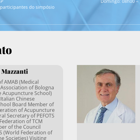
Domingo: 08h00 –
SP
participantes do simpósio
nto
 Mazzanti
of AMAB (Medical
 Association of Bologna
se Acupuncture School)
 Italian Chinese
chool Board Member of
ederation of Acupuncture
ral Secretary of PEFOTS
Federation of TCM
er of the Council
 (World Federation of
e Societies) Visiting