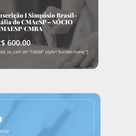
nscrição I Simpósio Brasil-
tália do CMAeSP – SÓCIO
CMAESP/CMBA
$ 600.00
add_to_cart id=”10604″ style=”border:none;”]
o
8h00