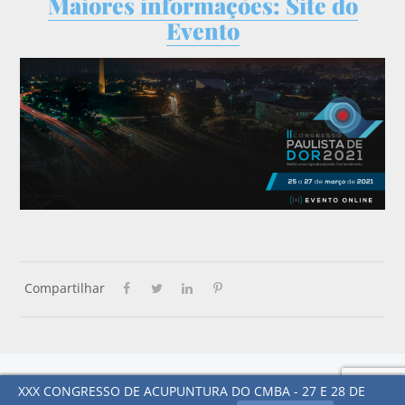
Maiores informações: Site do
Evento
Compartilhar
Todos os direitos reservados. Colégio Médico de Acupuntura de São
XXX CONGRESSO DE ACUPUNTURA DO CMBA - 27 E 28 DE